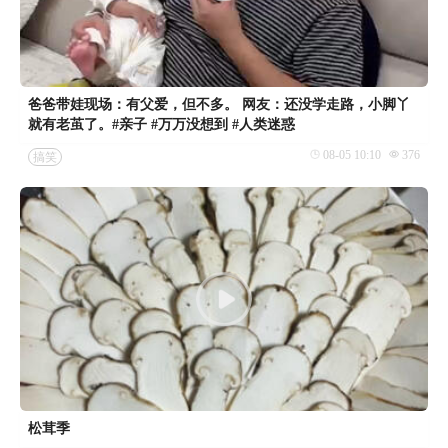
爸爸带娃现场：有父爱，但不多。 网友：还没学走路，小脚丫
就有老茧了。#亲子 #万万没想到 #人类迷惑
08-05 10:10
376
搞笑
松茸季