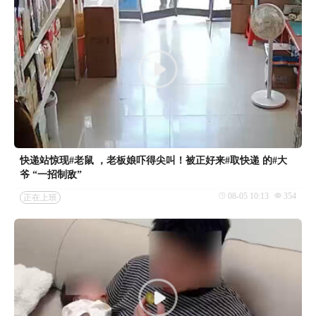
快递站惊现#老鼠 ，老板娘吓得尖叫！被正好来#取快递 的#大
爷 “一招制敌”
08-05 10:13
354
正在上班