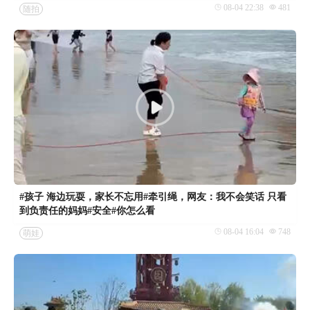
08-04 22:38
481
随拍
#孩子 海边玩耍，家长不忘用#牵引绳，网友：我不会笑话 只看
到负责任的妈妈#安全#你怎么看
08-04 16:04
748
萌娃