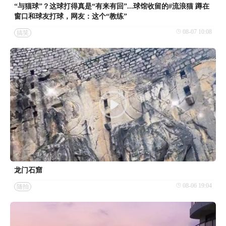
“与猫球”？这球打得真是“有来有回”...球馆收留的#流浪猫 蹲在
窗口和球友打球，网友：这个“教练”
08-07 10:08
搞笑
龙门石窟
08-06 19:04
随拍