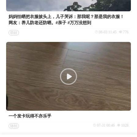
妈妈怕晒把衣服披头上，儿子哭诉：那我呢？那是我的衣服！
网友：养儿防老还防晒。#亲子 #万万没想到
08-03 11:45
776
萌娃
一个发卡玩得不亦乐乎
07-31 00:46
1028
随拍